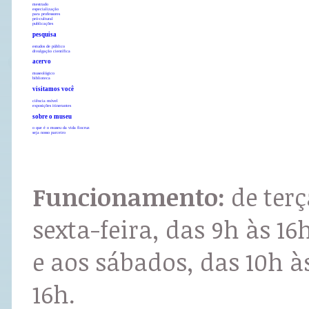
mestrado
especialização
para professores
pró-cultural
publicações
pesquisa
estudos de público
divulgação científica
acervo
museológico
biblioteca
visitamos você
ciência móvel
exposições itinerantes
sobre o museu
o que é o museu da vida fiocruz
seja nosso parceiro
Funcionamento:
de terç
sexta-feira, das 9h às 16
e aos sábados, das 10h à
16h.