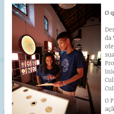
O 
Des
da 
ofe
sua
Pr
Ini
Cul
Cul
O P
açã