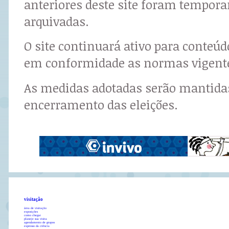
anteriores deste site foram tempor
arquivadas.
O site continuará ativo para conteú
em conformidade as normas vigent
As medidas adotadas serão mantidas
encerramento das eleições.
visitação
área de visitação
exposições
como chegar
planeje sua visita
agendamento de grupos
expresso da ciência