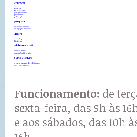
educação
mestrado
especialização
para professores
pró-cultural
publicações
pesquisa
estudos de público
divulgação científica
acervo
museológico
biblioteca
visitamos você
ciência móvel
exposições itinerantes
sobre o museu
o que é o museu da vida fiocruz
seja nosso parceiro
Funcionamento:
de terç
sexta-feira, das 9h às 16
e aos sábados, das 10h à
16h.