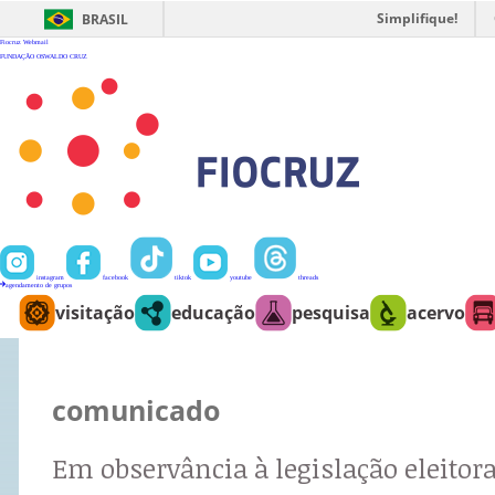
Ir
para
Simplifique!
BRASIL
o
conteúdo
Fiocruz
Webmail
FUNDAÇÃO OSWALDO CRUZ
instagram
facebook
tiktok
youtube
threads
agendamento de grupos
visitação
educação
pesquisa
acervo
comunicado
Em observância à legislação eleitora