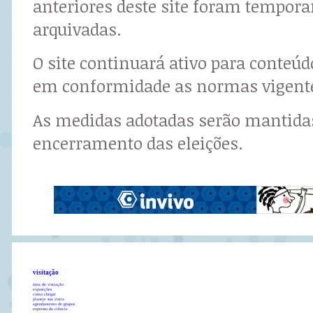
anteriores deste site foram tempor
arquivadas.
O site continuará ativo para conteú
em conformidade as normas vigent
As medidas adotadas serão mantidas
encerramento das eleições.
visitação
área de visitação
exposições
como chegar
planeje sua visita
agendamento de grupos
expresso da ciência