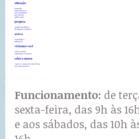
educação
mestrado
especialização
para professores
pró-cultural
publicações
pesquisa
estudos de público
divulgação científica
acervo
museológico
biblioteca
visitamos você
ciência móvel
exposições itinerantes
sobre o museu
o que é o museu da vida fiocruz
seja nosso parceiro
Funcionamento:
de terç
sexta-feira, das 9h às 16
e aos sábados, das 10h à
16h.