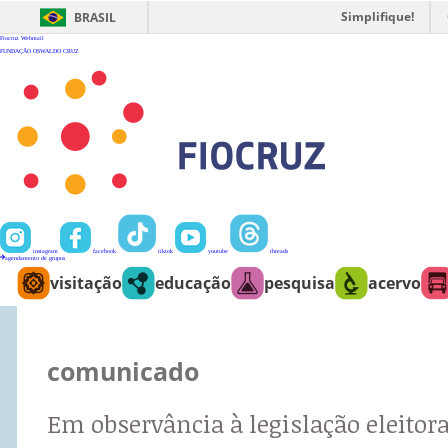
Ir
para
Simplifique!
BRASIL
o
conteúdo
Fiocruz
Webmail
FUNDAÇÃO OSWALDO CRUZ
instagram
facebook
tiktok
youtube
threads
agendamento de grupos
visitação
educação
pesquisa
acervo
comunicado
Em observância à legislação eleitora