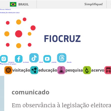
Ir
para
Simplifique!
BRASIL
o
conteúdo
Fiocruz
Webmail
FUNDAÇÃO OSWALDO CRUZ
instagram
facebook
tiktok
youtube
threads
agendamento de grupos
visitação
educação
pesquisa
acervo
comunicado
Em observância à legislação eleitora