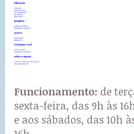
educação
mestrado
especialização
para professores
pró-cultural
publicações
pesquisa
estudos de público
divulgação científica
acervo
museológico
biblioteca
visitamos você
ciência móvel
exposições itinerantes
sobre o museu
o que é o museu da vida fiocruz
seja nosso parceiro
Funcionamento:
de terç
sexta-feira, das 9h às 16
e aos sábados, das 10h à
16h.