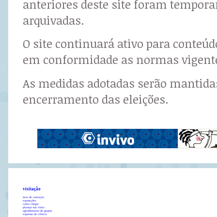
anteriores deste site foram tempor
arquivadas.
O site continuará ativo para conteú
em conformidade as normas vigent
As medidas adotadas serão mantidas
encerramento das eleições.
visitação
área de visitação
exposições
como chegar
planeje sua visita
agendamento de grupos
expresso da ciência