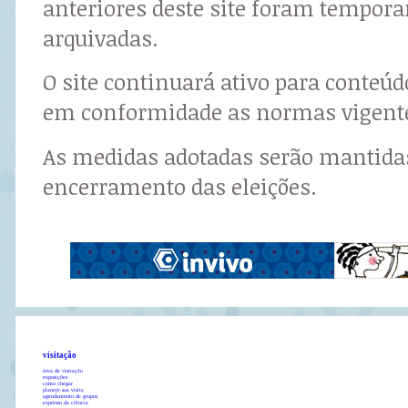
anteriores deste site foram tempor
arquivadas.
O site continuará ativo para conteú
em conformidade as normas vigent
As medidas adotadas serão mantidas
encerramento das eleições.
visitação
área de visitação
exposições
como chegar
planeje sua visita
agendamento de grupos
expresso da ciência