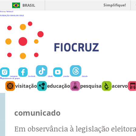
Ir
para
Simplifique!
BRASIL
o
conteúdo
Fiocruz
Webmail
FUNDAÇÃO OSWALDO CRUZ
instagram
facebook
tiktok
youtube
threads
agendamento de grupos
visitação
educação
pesquisa
acervo
comunicado
Em observância à legislação eleitora