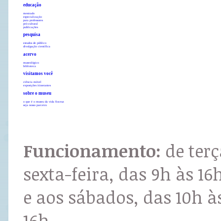
educação
mestrado
especialização
para professores
pró-cultural
publicações
pesquisa
estudos de público
divulgação científica
acervo
museológico
biblioteca
visitamos você
ciência móvel
exposições itinerantes
sobre o museu
o que é o museu da vida fiocruz
seja nosso parceiro
Funcionamento:
de terç
sexta-feira, das 9h às 16
e aos sábados, das 10h à
16h.