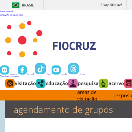
Ir
para
Simplifique!
BRASIL
o
conteúdo
Fiocruz
Webmail
FUNDAÇÃO OSWALDO CRUZ
instagram
facebook
tiktok
youtube
threads
agendamento de grupos
visitação
educação
pesquisa
acervo
áreas de
|
exposi
visitação
agendamento de grupos