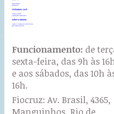
museológico
biblioteca
visitamos você
ciência móvel
exposições itinerantes
sobre o museu
o que é o museu da vida fiocruz
seja nosso parceiro
Funcionamento:
de terç
sexta-feira, das 9h às 16
e aos sábados, das 10h à
16h.
Fiocruz: Av. Brasil, 4365,
Manguinhos, Rio de