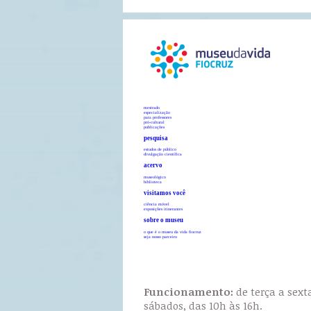
mestrado
especialização
para professores
pró-cultural
publicações
pesquisa
estudos de público
divulgação científica
acervo
museológico
biblioteca
visitamos você
ciência móvel
exposições itinerantes
sobre o museu
o que é o museu da vida fiocruz
seja nosso parceiro
Funcionamento:
de terça a sext
sábados, das 10h às 16h.