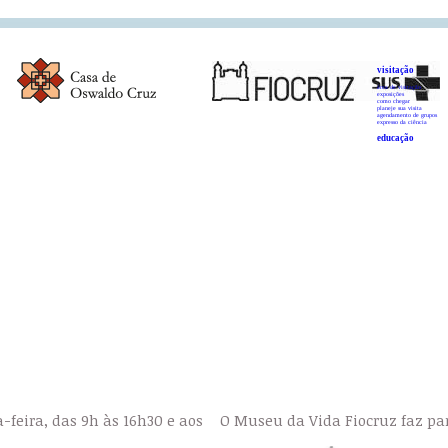
visitação
área de visitação
exposições
como chegar
planeje sua visita
agendamento de grupos
expresso da ciência
educação
a-feira, das 9h às 16h30 e aos
O Museu da Vida Fiocruz faz par