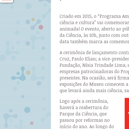
Criado em 2015, o “Programa Am
ciência e cultura” vai comemor
animada! O evento, aberto ao púb
da Ciência, às 10h, junto com ou
data também marca as comemora
A cerimônia de lançamento conta
Cruz, Paulo Elian; a vice-presid
Fundação, Nísia Trindade Lima; e
empresas patrocinadoras do Pro
presentes. Na ocasião, será firm
exposições do Museu comecem a i
que levará ainda mais ciência, sa
Logo após a cerimônia,
haverá a reabertura do
Parque da Ciência, que
passou por reformas no
início do ano. Ao longo do