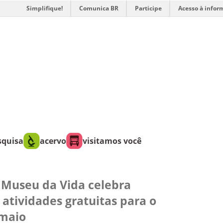
Simplifique!
Comunica BR
Participe
Acesso à infor
squisa
acervo
visitamos você
Museu da Vida celebra
atividades gratuitas para o
 maio