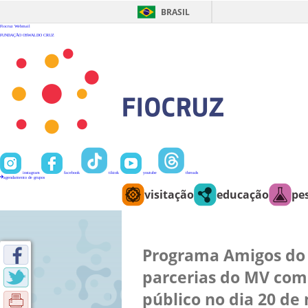
Ir
para
BRASIL
o
conteúdo
Fiocruz
Webmail
FUNDAÇÃO OSWALDO CRUZ
instagram
facebook
tiktok
youtube
threads
agendamento de grupos
visitação
educação
pe
Programa Amigos do 
parcerias do MV com 
público no dia 20 de