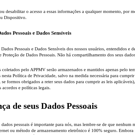
 ou desabilitar o acesso a essas informações a qualquer momento, por m
u Dispositivo.
Dados Pessoais e Dados Sensíveis
 Dados Pessoais e Dados Sensíveis dos nossos usuários, entendidos e def
de Proteção de Dados Pessoais. Não há compartilhamento dos seus dados
s coletados pelo APPMV serão armazenados e mantidos apenas pelo tem
s nesta Política de Privacidade, salvo na medida necessária para cumpri
 se formos obrigados a reter seus dados para cumprir as leis aplicáveis),
 acordos e políticas legais.
nça de seus Dados Pessoais
s dados pessoais é importante para nós, mas lembre-se de que nenhum 
nternet ou método de armazenamento eletrônico é 100% seguro. Embora