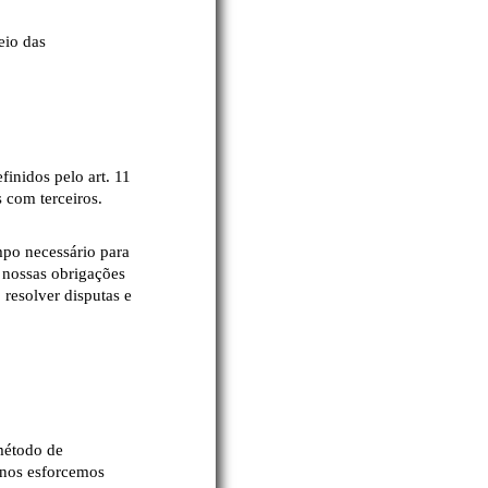
eio das
inidos pelo art. 11
 com terceiros.
po necessário para
r nossas obrigações
 resolver disputas e
método de
 nos esforcemos